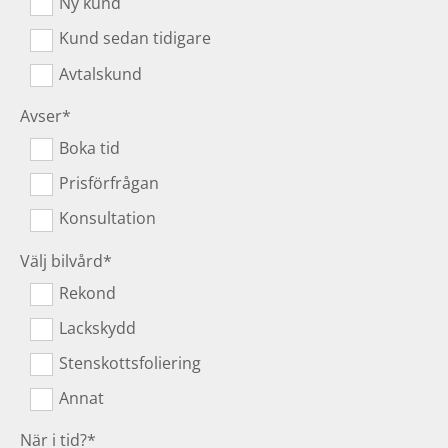
Ny kund
Kund sedan tidigare
Avtalskund
Avser*
Boka tid
Prisförfrågan
Konsultation
Välj bilvård*
Rekond
Lackskydd
Stenskottsfoliering
Annat
När i tid?*