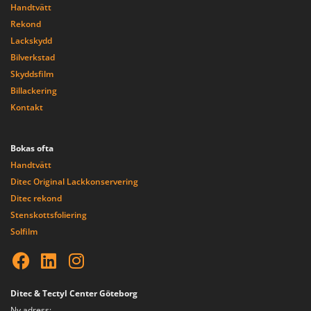
Handtvätt
Rekond
Lackskydd
Bilverkstad
Skyddsfilm
Billackering
Kontakt
Bokas ofta
Handtvätt
Ditec Original Lackkonservering
Ditec rekond
Stenskottsfoliering
Solfilm
Ditec & Tectyl Center Göteborg
Ny adress: