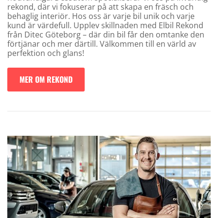
rekond, där vi fokuserar på att skapa en fräsch och
behaglig interiör. Hos oss är varje bil unik och varje
kund är värdefull. Upplev skillnaden med Elbil Rekond
från Ditec Göteborg – där din bil får den omtanke den
förtjänar och mer därtill. Välkommen till en värld av
perfektion och glans!
MER OM REKOND