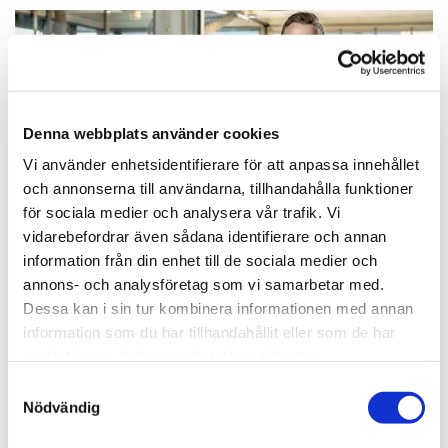
Denna webbplats använder cookies
Vi använder enhetsidentifierare för att anpassa innehållet
och annonserna till användarna, tillhandahålla funktioner
för sociala medier och analysera vår trafik. Vi
vidarebefordrar även sådana identifierare och annan
information från din enhet till de sociala medier och
annons- och analysföretag som vi samarbetar med.
POPULÄRA ELBILAR 2023
Dessa kan i sin tur kombinera informationen med annan
information som du har tillhandahållit eller som de har
Tesla Model 3
samlat in när du har använt deras tjänster.
Volkswagen ID.4
Audi e-tron
Samtyckesval
Hyundai Kona Electric
Nödvändig
Nissan Leaf
Ford Mustang Mach-E