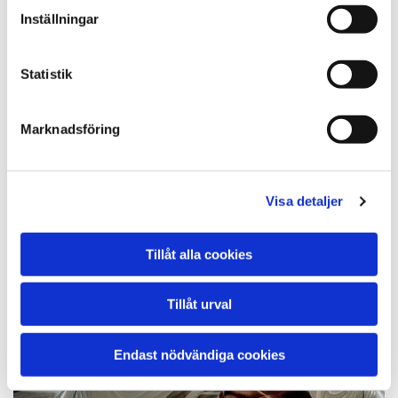
BMW i3
Inställningar
Polestar 2
Mercedes-Benz EQS
Kia Niro EV
Statistik
KONTAKTA DITEC GÖTEBORG
Marknadsföring
Visa detaljer
Tillåt alla cookies
Tillåt urval
Endast nödvändiga cookies