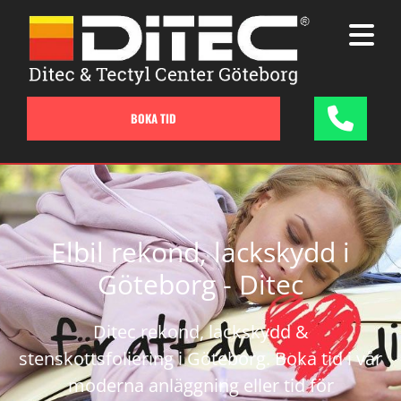
BOKA TID
Elbil rekond, lackskydd i
Göteborg - Ditec
Ditec rekond, lackskydd &
stenskottsfoliering i Göteborg. Boka tid i vår
moderna anläggning eller tid för