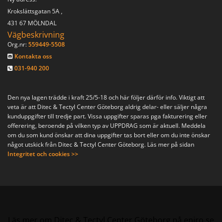
Krokslättsgatan 5A ,
431 67 MÖLNDAL
Vägbeskrivning
Org.nr:
559449-5508
Kontakta oss

031-940 200

Den nya lagen trädde i kraft 25/5-18 och här följer därför info. Viktigt att
veta är att Ditec & Tectyl Center Göteborg aldrig delar- eller säljer några
kunduppgifter till tredje part. Vissa uppgifter sparas pga fakturering eller
offerering, beroende på vilken typ av UPPDRAG som är aktuell. Meddela
om du som kund önskar att dina uppgifter tas bort eller om du inte önskar
något utskick från Ditec & Tectyl Center Göteborg. Läs mer på sidan
Integritet och cookies >>
Läs mer om Ditec & Tectyl Center Göteborg på eniro.se